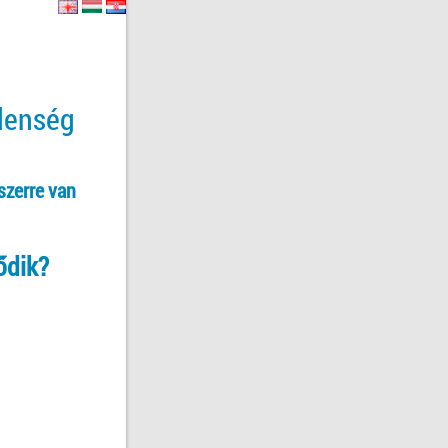
tlenség
szerre van
ődik?