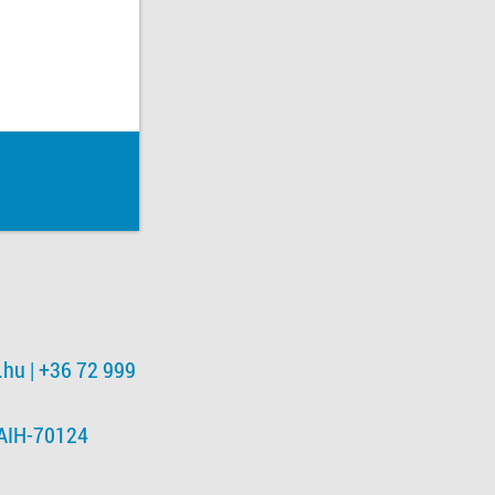
.hu
| +36 72 999
NAIH-70124