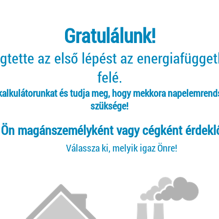
Gratulálunk!
tette az első lépést az energiafügge
felé.
 kalkulátorunkat és tudja meg, hogy mekkora napelemrend
szüksége!
Ön magánszemélyként vagy cégként érdekl
Válassza ki, melyik igaz Önre!