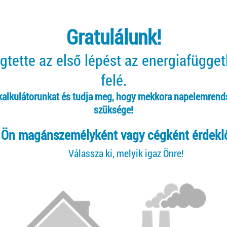
Gratulálunk!
tette az első lépést az energiafügge
felé.
 kalkulátorunkat és tudja meg, hogy mekkora napelemrend
szüksége!
Ön magánszemélyként vagy cégként érdekl
Válassza ki, melyik igaz Önre!