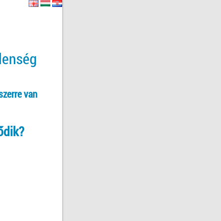
tlenség
szerre van
ődik?