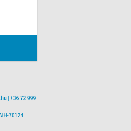
.hu
| +36 72 999
NAIH-70124