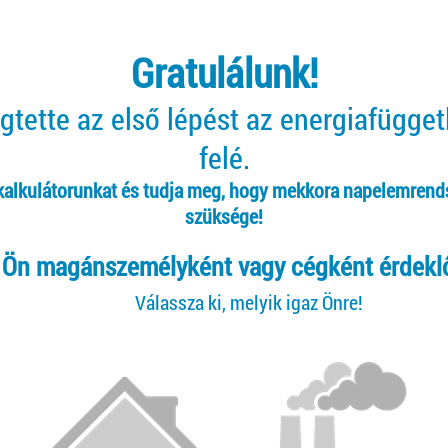
Gratulálunk!
tette az első lépést az energiafügge
felé.
 kalkulátorunkat és tudja meg, hogy mekkora napelemrend
szüksége!
Ön magánszemélyként vagy cégként érdekl
Válassza ki, melyik igaz Önre!