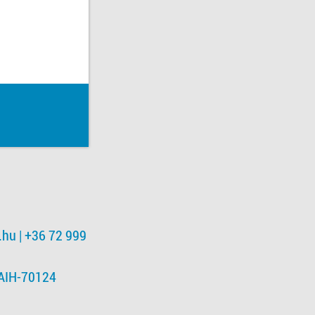
.hu
| +36 72 999
NAIH-70124