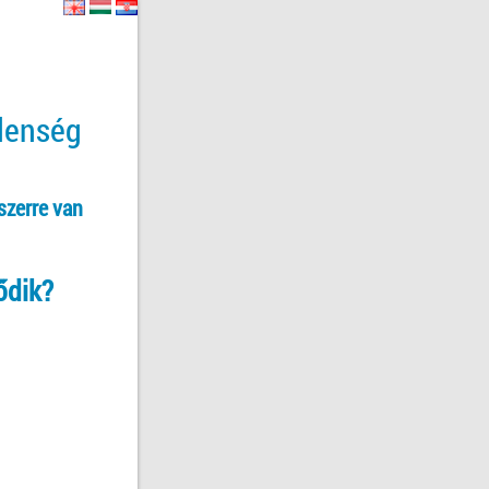
tlenség
szerre van
ődik?