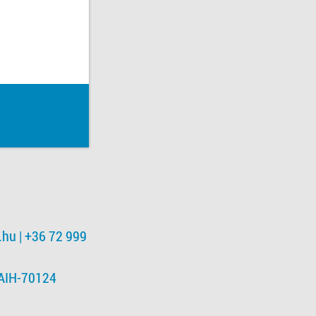
.hu
| +36 72 999
NAIH-70124