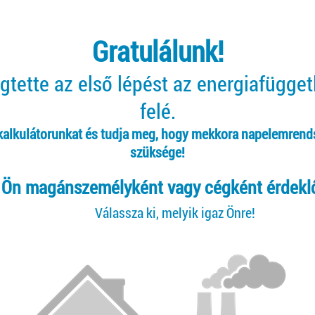
Gratulálunk!
tette az első lépést az energiafügge
felé.
 kalkulátorunkat és tudja meg, hogy mekkora napelemrend
szüksége!
Ön magánszemélyként vagy cégként érdekl
Válassza ki, melyik igaz Önre!