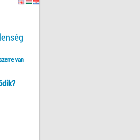
tlenség
szerre van
ődik?