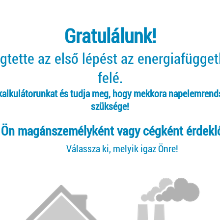
Gratulálunk!
tette az első lépést az energiafügge
felé.
 kalkulátorunkat és tudja meg, hogy mekkora napelemrend
szüksége!
Ön magánszemélyként vagy cégként érdekl
Válassza ki, melyik igaz Önre!