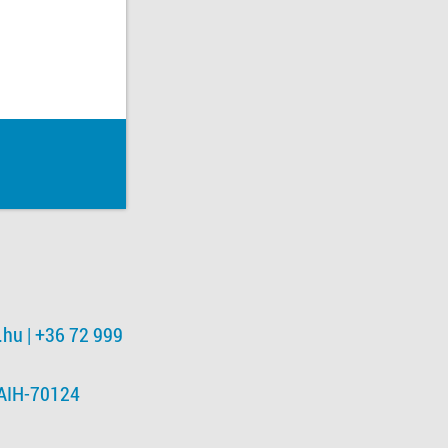
.hu
| +36 72 999
NAIH-70124