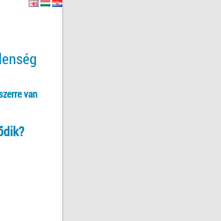
tlenség
szerre van
ődik?