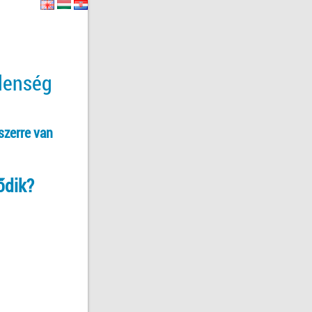
tlenség
szerre van
ődik?