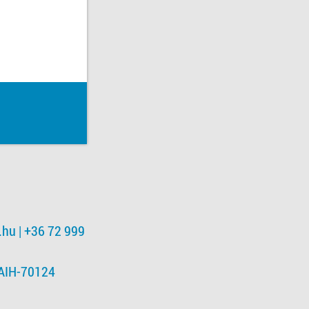
.hu
| +36 72 999
NAIH-70124