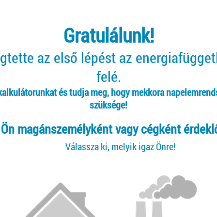
Gratulálunk!
tette az első lépést az energiafügge
felé.
 kalkulátorunkat és tudja meg, hogy mekkora napelemrend
szüksége!
Ön magánszemélyként vagy cégként érdekl
Válassza ki, melyik igaz Önre!