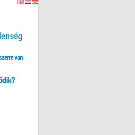
tlenség
szerre van
ődik?