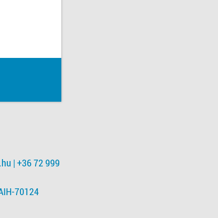
.hu
| +36 72 999
NAIH-70124