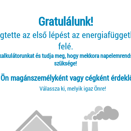
Gratulálunk!
tette az első lépést az energiafügge
felé.
 kalkulátorunkat és tudja meg, hogy mekkora napelemrend
szüksége!
Ön magánszemélyként vagy cégként érdekl
Válassza ki, melyik igaz Önre!