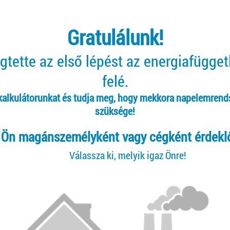
Gratulálunk!
tette az első lépést az energiafügge
felé.
 kalkulátorunkat és tudja meg, hogy mekkora napelemrend
szüksége!
Ön magánszemélyként vagy cégként érdekl
Válassza ki, melyik igaz Önre!