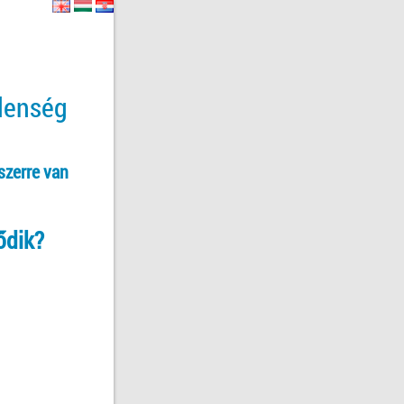
tlenség
szerre van
ődik?