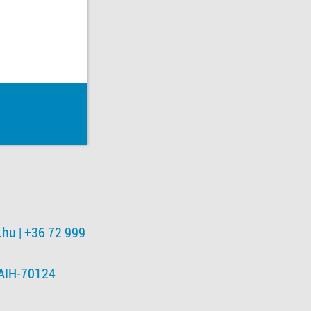
.hu
| +36 72 999
NAIH-70124