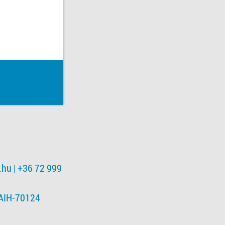
.hu
| +36 72 999
NAIH-70124