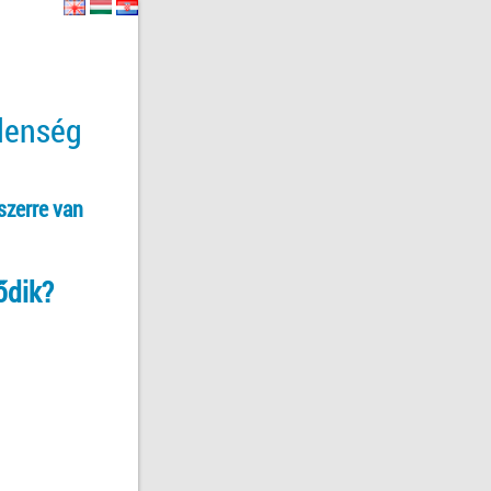
tlenség
szerre van
ődik?