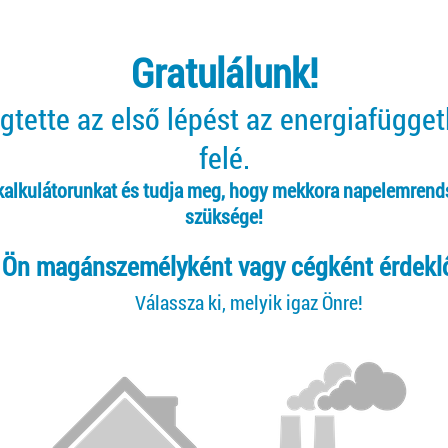
Gratulálunk!
tette az első lépést az energiafügge
felé.
 kalkulátorunkat és tudja meg, hogy mekkora napelemrend
szüksége!
Ön magánszemélyként vagy cégként érdekl
Válassza ki, melyik igaz Önre!