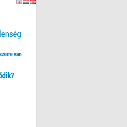
tlenség
szerre van
ődik?