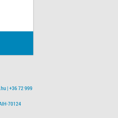
.hu
| +36 72 999
NAIH-70124