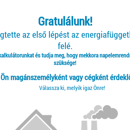
Gratulálunk!
tette az első lépést az energiafügge
felé.
 kalkulátorunkat és tudja meg, hogy mekkora napelemrend
szüksége!
Ön magánszemélyként vagy cégként érdekl
Válassza ki, melyik igaz Önre!