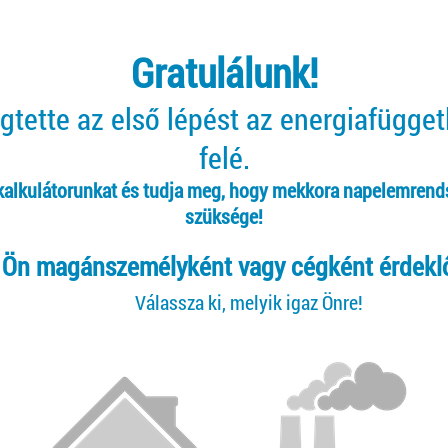
Gratulálunk!
tette az első lépést az energiafügge
felé.
 kalkulátorunkat és tudja meg, hogy mekkora napelemrend
szüksége!
Ön magánszemélyként vagy cégként érdekl
Válassza ki, melyik igaz Önre!