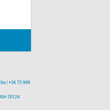
.hu
| +36 72 999
NAIH-70124