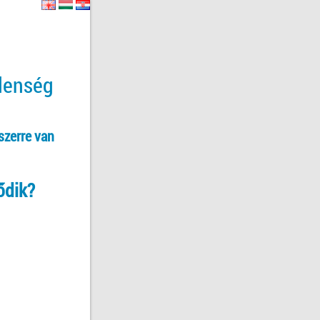
tlenség
szerre van
ődik?