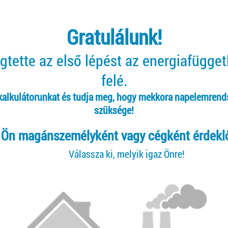
Gratulálunk!
tette az első lépést az energiafügge
felé.
 kalkulátorunkat és tudja meg, hogy mekkora napelemrend
szüksége!
Ön magánszemélyként vagy cégként érdekl
Válassza ki, melyik igaz Önre!