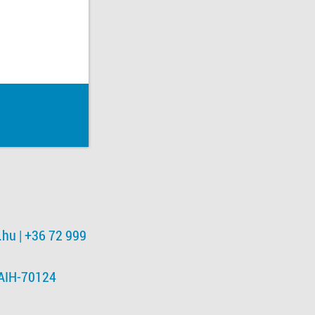
.hu
| +36 72 999
NAIH-70124