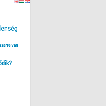
tlenség
szerre van
ődik?