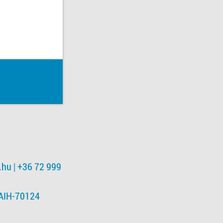
.hu
| +36 72 999
NAIH-70124