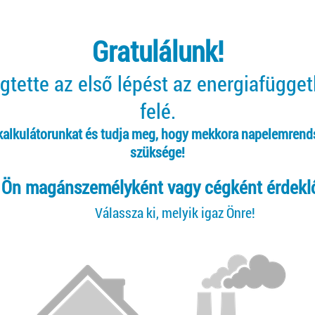
Gratulálunk!
tette az első lépést az energiafügge
felé.
 kalkulátorunkat és tudja meg, hogy mekkora napelemrend
szüksége!
Ön magánszemélyként vagy cégként érdekl
Válassza ki, melyik igaz Önre!