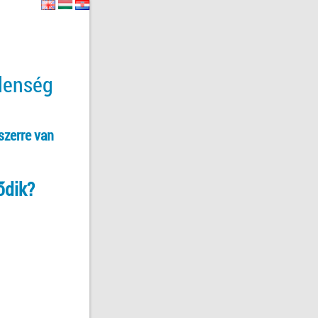
tlenség
szerre van
ődik?