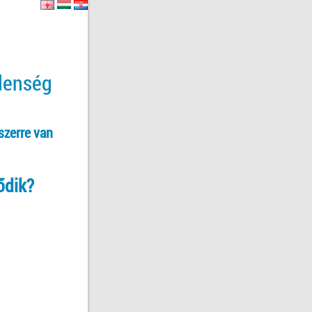
tlenség
szerre van
ődik?