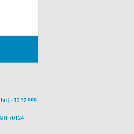
.hu
| +36 72 999
NAIH-70124