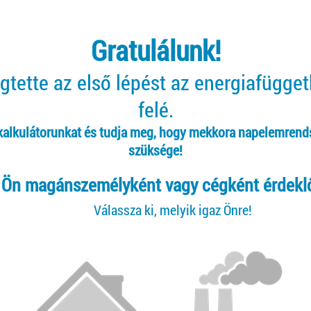
Gratulálunk!
tette az első lépést az energiafügge
felé.
 kalkulátorunkat és tudja meg, hogy mekkora napelemrend
szüksége!
Ön magánszemélyként vagy cégként érdekl
Válassza ki, melyik igaz Önre!